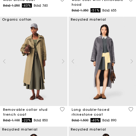
hood
Price reduced from
to
Bds$ 1,250
-40%
Bds$ 740
Price reduced from
to
Bds$ 1,350
-51%
Bds$ 655
Organic cotton
Recycled material
5 out of 5 Customer Rating
3,3
Removable collar stud
Long double-faced
trench coat
rhinestone coat
Price reduced from
to
Price reduced from
to
Bds$ 1,100
-22%
Bds$ 850
Bds$ 1,500
-40%
Bds$ 890
Recycled material
Recycled material