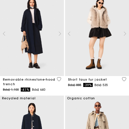
5 out of 5 Customer Rating
4,5
Removable rhinestone-hood
Short faux fur jacket
trench
Price reduced from
to
Bds$ 885
-39%
Bds$ 535
Price reduced from
to
Bds$ 1,100
-41%
Bds$ 640
Recycled material
Organic cotton