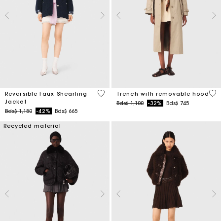
4,8 out of 5 Customer Rating
4,1
Reversible Faux Shearling
Trench with removable hood
Jacket
Price reduced from
to
Bds$ 1,100
-32%
Bds$ 745
Price reduced from
to
Bds$ 1,150
-42%
Bds$ 665
Recycled material