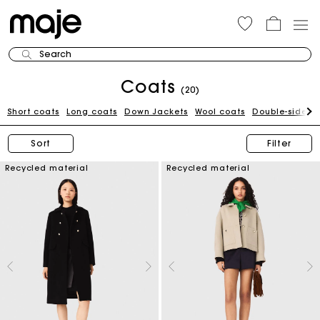
Search
Coats
(20)
Short coats
Long coats
Down Jackets
Wool coats
Double-sided 
Sort
Filter
Recycled material
Recycled material