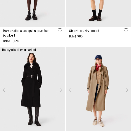
4,4 out of 5 Customer Rating
4,1
Reversible sequin puffer
Short curly coat
jacket
Bds$ 985
Bds$ 1,150
Recycled material