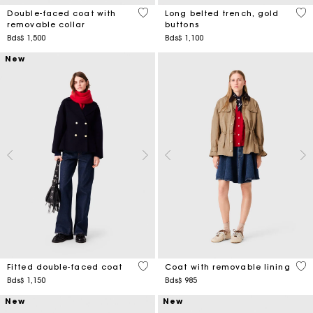
5 out of 5 Customer Rating
4,8
Double-faced coat with
Long belted trench, gold
removable collar
buttons
Bds$ 1,500
Bds$ 1,100
New
5 out of 5 Customer Rating
4,1
Fitted double-faced coat
Coat with removable lining
Bds$ 1,150
Bds$ 985
New
New