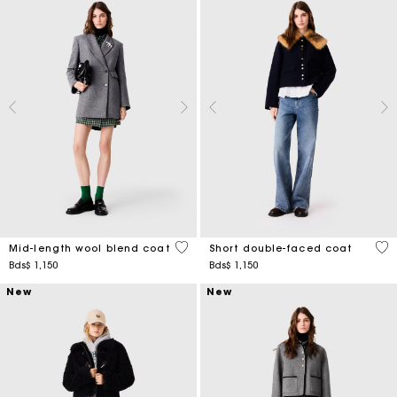
5 out of 5 Customer Rating
4,1
Mid-length wool blend coat
Short double-faced coat
Bds$ 1,150
Bds$ 1,150
New
New