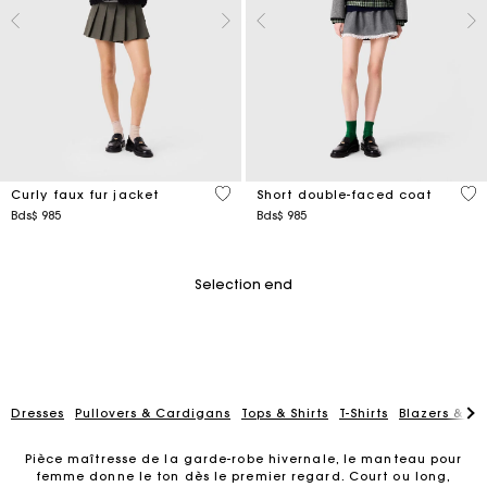
5 out of 5 Customer Rating
4,4
Curly faux fur jacket
Short double-faced coat
Bds$ 985
Bds$ 985
Selection end
Dresses
Pullovers & Cardigans
Tops & Shirts
T-Shirts
Blazers & Ja
Pièce maîtresse de la garde-robe hivernale, le manteau pour
femme donne le ton dès le premier regard. Court ou long,