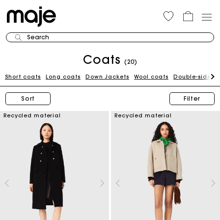
Search
Coats
(20)
Short coats
Long coats
Down Jackets
Wool coats
Double-sided 
Sort
Filter
Recycled material
Recycled material