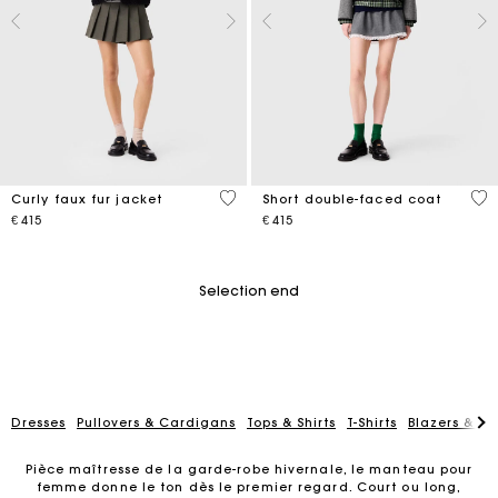
5 out of 5 Customer Rating
4.4
Curly faux fur jacket
Short double-faced coat
€ 415
€ 415
Selection end
Dresses
Pullovers & Cardigans
Tops & Shirts
T-Shirts
Blazers & Ja
Pièce maîtresse de la garde-robe hivernale, le manteau pour
femme donne le ton dès le premier regard. Court ou long,