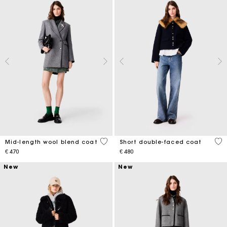
5 out of 5 Customer Rating
4.1
Mid-length wool blend coat
Short double-faced coat
€ 470
€ 480
New
New