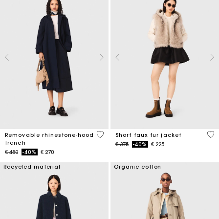
5 out of 5 Customer Rating
4.5
Removable rhinestone-hood
Short faux fur jacket
trench
Price reduced from
to
€ 375
-40%
€ 225
Price reduced from
to
€ 450
-40%
€ 270
Recycled material
Organic cotton