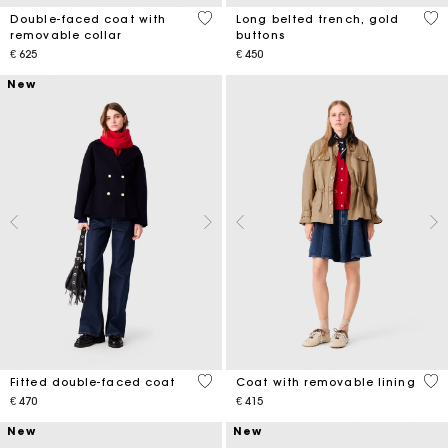
5 out of 5 Customer Rating
4.8
Double-faced coat with
Long belted trench, gold
removable collar
buttons
€ 625
€ 450
New
5 out of 5 Customer Rating
4.1
Fitted double-faced coat
Coat with removable lining
€ 470
€ 415
New
New