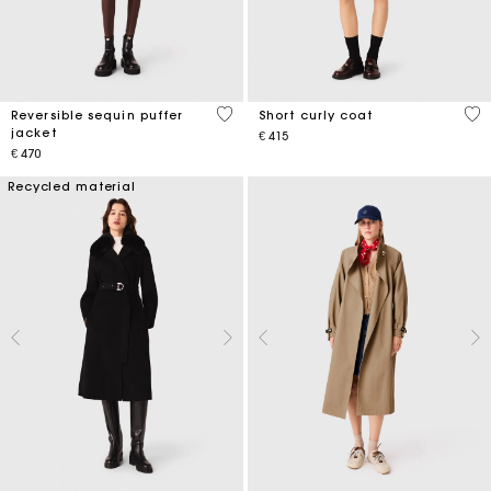
4.4 out of 5 Customer Rating
4.1
Reversible sequin puffer
Short curly coat
jacket
€ 415
€ 470
Recycled material