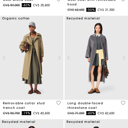
hood
Price reduced from
to
CV$ 59,000
-40%
CV$ 35,400
Price reduced from
to
CV$ 62,600
-50%
CV$ 31,300
Organic cotton
Recycled material
5 out of 5 Customer Rating
3,3
Removable collar stud
Long double-faced
trench coat
rhinestone coat
Price reduced from
to
Price reduced from
to
CV$ 50,700
-19%
CV$ 40,600
CV$ 71,000
-40%
CV$ 42,600
Recycled material
Recycled material