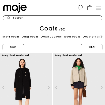
Search
Coats
(20)
Short coats
Long coats
Down Jackets
Wool coats
Double-sided 
Sort
Filter
Recycled material
Recycled material