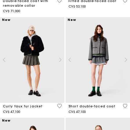
5 out of 5 Customer Rating
5 o
Double-faced coat with
Fitted double-faced coat
removable collar
CV$ 53,100
CV$ 71,000
New
New
5 out of 5 Customer Rating
4,4
Curly faux fur jacket
Short double-faced coat
CV$ 47,100
CV$ 47,100
New