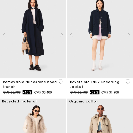
5 out of 5 Customer Rating
4,8
Removable rhinestone-hood
Reversible Faux Shearling
trench
Jacket
Price reduced from
to
Price reduced from
to
CV$ 50,700
-40%
CV$ 30,400
CV$ 53,100
-39%
CV$ 31,900
Recycled material
Organic cotton