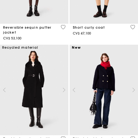
4,4 out of 5 Customer Rating
4,1
Reversible sequin puffer
Short curly coat
jacket
CV$ 47,100
CV$ 53,100
Recycled material
New