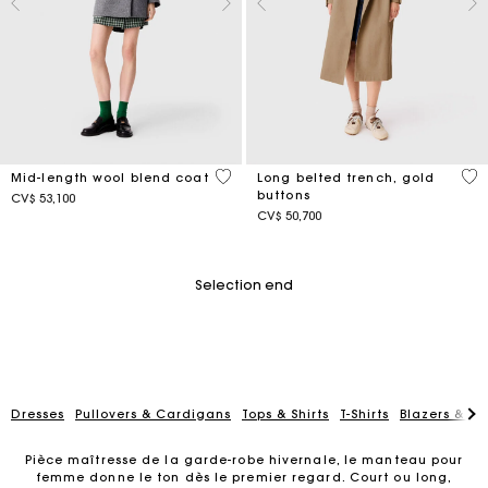
5 out of 5 Customer Rating
4,8
Mid-length wool blend coat
Long belted trench, gold
buttons
CV$ 53,100
CV$ 50,700
Selection end
Dresses
Pullovers & Cardigans
Tops & Shirts
T-Shirts
Blazers & Ja
Pièce maîtresse de la garde-robe hivernale, le manteau pour
femme donne le ton dès le premier regard. Court ou long,