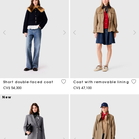
4,1 out of 5 Customer Rating
4,1
Short double-faced coat
Coat with removable lining
CV$ 54,300
CV$ 47,100
New