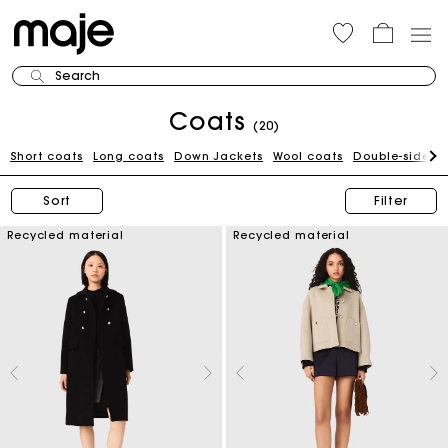
Search
Coats
(20)
Short coats
Long coats
Down Jackets
Wool coats
Double-sided 
Sort
Filter
Recycled material
Recycled material