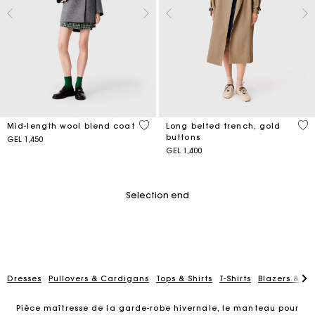
5 out of 5 Customer Rating
4.8
Mid-length wool blend coat
Long belted trench, gold
buttons
GEL 1,450
GEL 1,400
Selection end
Dresses
Pullovers & Cardigans
Tops & Shirts
T-Shirts
Blazers & Ja
Pièce maîtresse de la garde-robe hivernale, le manteau pour