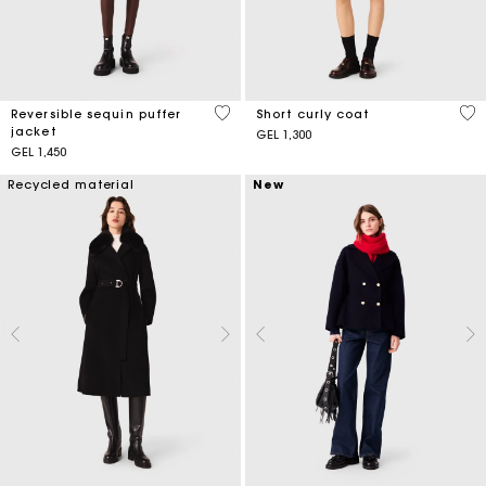
4.4 out of 5 Customer Rating
4.1
Reversible sequin puffer
Short curly coat
jacket
GEL 1,300
GEL 1,450
Recycled material
New