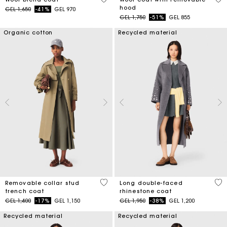
hood
Price reduced from
to
GEL 1,650
-41%
GEL 970
Price reduced from
to
GEL 1,750
-51%
GEL 855
Organic cotton
Recycled material
5 out of 5 Customer Rating
3.3
Removable collar stud
Long double-faced
trench coat
rhinestone coat
Price reduced from
to
Price reduced from
to
GEL 1,400
-17%
GEL 1,150
GEL 1,950
-38%
GEL 1,200
Recycled material
Recycled material