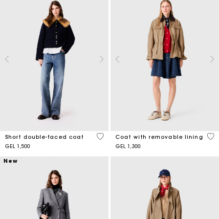
4.1 out of 5 Customer Rating
4.1
Short double-faced coat
Coat with removable lining
GEL 1,500
GEL 1,300
New