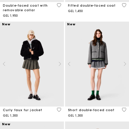
5 out of 5 Customer Rating
5 o
Double-faced coat with
Fitted double-faced coat
removable collar
GEL 1,450
GEL 1,950
New
New
5 out of 5 Customer Rating
4.4
Curly faux fur jacket
Short double-faced coat
GEL 1,300
GEL 1,300
New