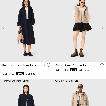
5 out of 5 Customer Rating
4.5
Removable rhinestone-hood
Short faux fur jacket
trench
Price reduced from
to
GEL 1,200
-42%
GEL 695
Price reduced from
to
GEL 1,400
-40%
GEL 835
Recycled material
Organic cotton