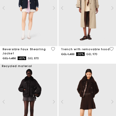
4.8 out of 5 Customer Rating
4.1
Reversible Faux Shearling
Trench with removable hood
Jacket
Price reduced from
to
GEL 1,400
-30%
GEL 970
Price reduced from
to
GEL 1,450
-40%
GEL 870
Recycled material