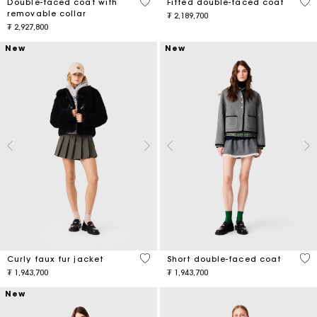
5 out of 5 Customer Rating
5 o
Double-faced coat with
Fitted double-faced coat
removable collar
₮ 2,189,700
₮ 2,927,800
New
New
5 out of 5 Customer Rating
4,4
Curly faux fur jacket
Short double-faced coat
₮ 1,943,700
₮ 1,943,700
New