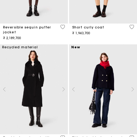
4,4 out of 5 Customer Rating
4,1
Reversible sequin puffer
Short curly coat
jacket
₮ 1,943,700
₮ 2,189,700
Recycled material
New