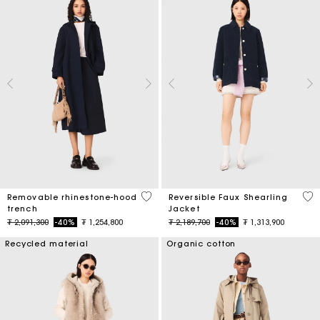
5 out of 5 Customer Rating
4,8
Removable rhinestone-hood
Reversible Faux Shearling
trench
Jacket
Price reduced from
to
Price reduced from
to
₮ 2,091,300
-40%
₮ 1,254,800
₮ 2,189,700
-40%
₮ 1,313,900
Recycled material
Organic cotton