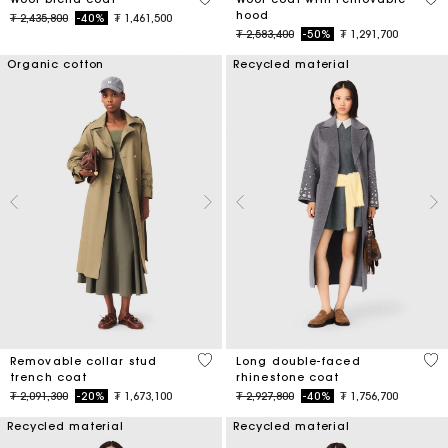
hood
Price reduced from
to
₮ 2,435,800
-40%
₮ 1,461,500
Price reduced from
to
₮ 2,583,400
-50%
₮ 1,291,700
Organic cotton
Recycled material
5 out of 5 Customer Rating
3,3
Removable collar stud
Long double-faced
trench coat
rhinestone coat
Price reduced from
to
Price reduced from
to
₮ 2,091,300
-20%
₮ 1,673,100
₮ 2,927,800
-40%
₮ 1,756,700
Recycled material
Recycled material