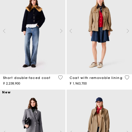
4,1 out of 5 Customer Rating
4,1
Short double-faced coat
Coat with removable lining
₮ 2,238,900
₮ 1,943,700
New