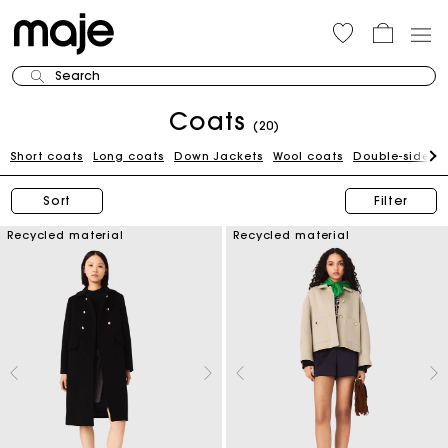
Search
Coats
(20)
Short coats
Long coats
Down Jackets
Wool coats
Double-sided 
Sort
Filter
Recycled material
Recycled material