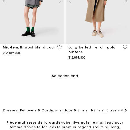
5 out of 5 Customer Rating
4,8
Mid-length wool blend coat
Long belted trench, gold
buttons
₮ 2,189,700
₮ 2,091,300
Selection end
Dresses
Pullovers & Cardigans
Tops & Shirts
T-Shirts
Blazers & Ja
Pièce maîtresse de la garde-robe hivernale, le manteau pour
femme donne le ton dès le premier regard. Court ou long,