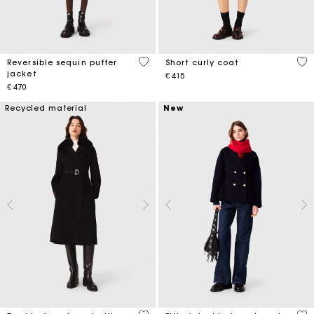
4,4 out of 5 Customer Rating
4,1
Reversible sequin puffer
Short curly coat
jacket
€ 415
€ 470
Recycled material
New