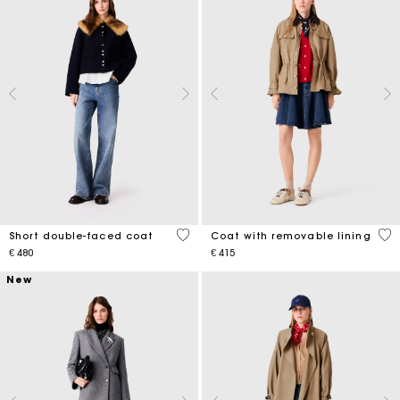
4,1 out of 5 Customer Rating
4,1
Short double-faced coat
Coat with removable lining
€ 480
€ 415
New