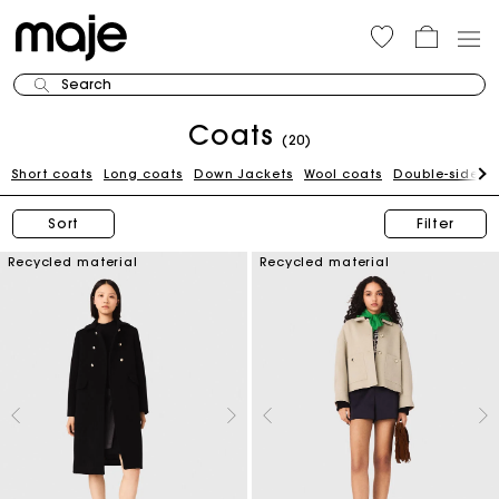
Search
Coats
(20)
Short coats
Long coats
Down Jackets
Wool coats
Double-sided 
Sort
Filter
Recycled material
Recycled material