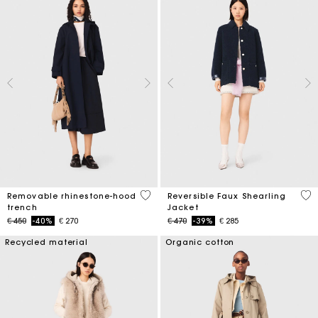
5 out of 5 Customer Rating
4,8
Removable rhinestone-hood
Reversible Faux Shearling
trench
Jacket
Price reduced from
to
Price reduced from
to
€ 450
-40%
€ 270
€ 470
-39%
€ 285
Recycled material
Organic cotton