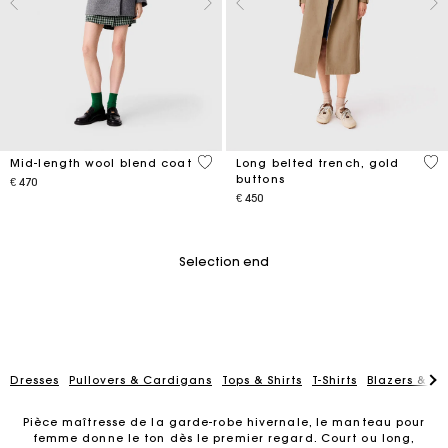
5 out of 5 Customer Rating
4,8
Mid-length wool blend coat
Long belted trench, gold
buttons
€ 470
€ 450
Selection end
Dresses
Pullovers & Cardigans
Tops & Shirts
T-Shirts
Blazers & Ja
Pièce maîtresse de la garde-robe hivernale, le manteau pour
femme donne le ton dès le premier regard. Court ou long,