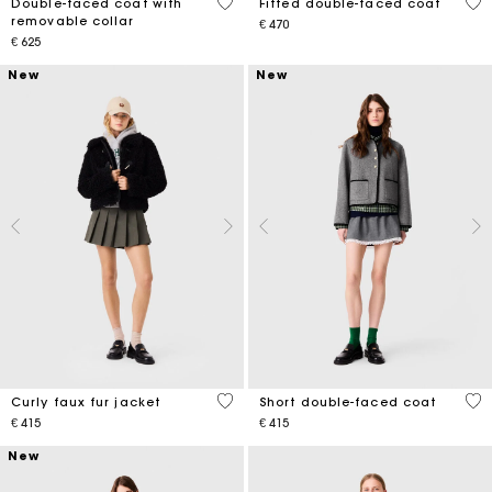
5 out of 5 Customer Rating
5 o
Double-faced coat with
Fitted double-faced coat
removable collar
€ 470
€ 625
New
New
5 out of 5 Customer Rating
4,4
Curly faux fur jacket
Short double-faced coat
€ 415
€ 415
New