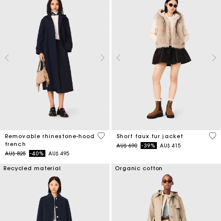
5 out of 5 Customer Rating
4,5
Removable rhinestone-hood
Short faux fur jacket
trench
Price reduced from
to
AU$ 690
-39%
AU$ 415
Price reduced from
to
AU$ 825
-40%
AU$ 495
Recycled material
Organic cotton