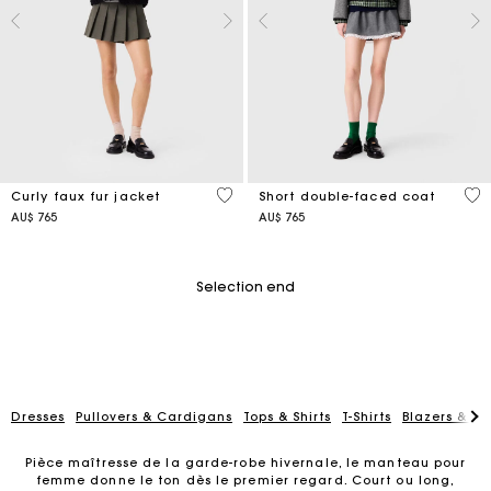
5 out of 5 Customer Rating
4,4
Curly faux fur jacket
Short double-faced coat
AU$ 765
AU$ 765
Selection end
Dresses
Pullovers & Cardigans
Tops & Shirts
T-Shirts
Blazers & Ja
Pièce maîtresse de la garde-robe hivernale, le manteau pour
femme donne le ton dès le premier regard. Court ou long,