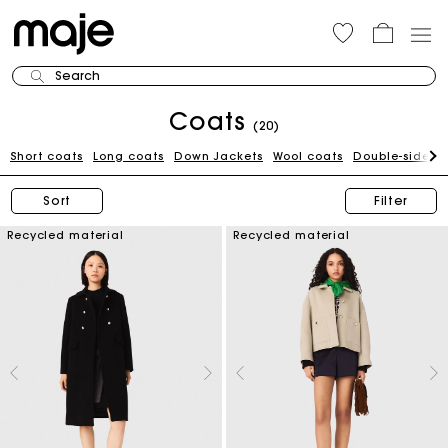
Search
Coats
(20)
Short coats
Long coats
Down Jackets
Wool coats
Double-sided 
Sort
Filter
Recycled material
Recycled material