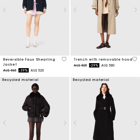
4,8 out of 5 Customer Rating
4,1
Reversible Faux Shearling
Trench with removable hood
Jacket
Price reduced from
to
AU$ 825
-29%
AU$ 580
Price reduced from
to
AU$ 865
-39%
AU$ 520
Recycled material
Recycled material