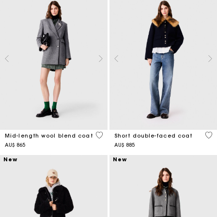
5 out of 5 Customer Rating
4,1
Mid-length wool blend coat
Short double-faced coat
AU$ 865
AU$ 885
New
New