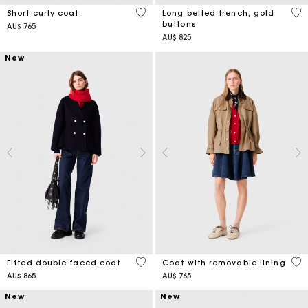
4,1 out of 5 Customer Rating
4,8
Short curly coat
Long belted trench, gold
buttons
AU$ 765
AU$ 825
New
5 out of 5 Customer Rating
4,1
Fitted double-faced coat
Coat with removable lining
AU$ 865
AU$ 765
New
New