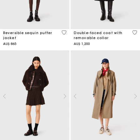
4,4 out of 5 Customer Rating
5 o
Reversible sequin puffer
Double-faced coat with
jacket
removable collar
AU$ 865
AU$ 1,200