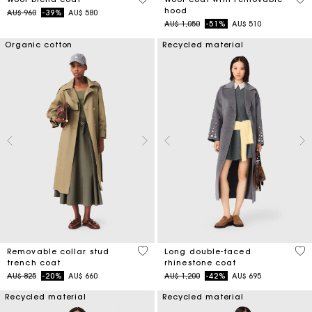
hood
Price reduced from
to
AU$ 960
-39%
AU$ 580
Price reduced from
to
AU$ 1,050
-51%
AU$ 510
Organic cotton
Recycled material
5 out of 5 Customer Rating
3,3
Removable collar stud
Long double-faced
trench coat
rhinestone coat
Price reduced from
to
Price reduced from
to
AU$ 825
-20%
AU$ 660
AU$ 1,200
-42%
AU$ 695
Recycled material
Recycled material