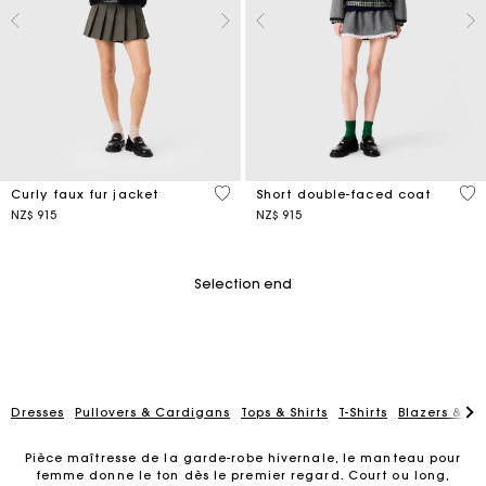
5 out of 5 Customer Rating
4,4
Curly faux fur jacket
Short double-faced coat
NZ$ 915
NZ$ 915
Selection end
Dresses
Pullovers & Cardigans
Tops & Shirts
T-Shirts
Blazers & Ja
Pièce maîtresse de la garde-robe hivernale, le manteau pour
femme donne le ton dès le premier regard. Court ou long,