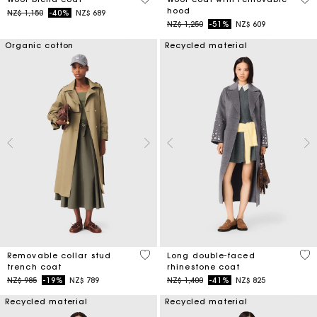
hood
Price reduced from
to
NZ$ 1,150
-40%
NZ$ 689
Price reduced from
to
NZ$ 1,250
-51%
NZ$ 609
Organic cotton
Recycled material
5 out of 5 Customer Rating
3,3
Removable collar stud
Long double-faced
trench coat
rhinestone coat
Price reduced from
to
Price reduced from
to
NZ$ 985
-19%
NZ$ 789
NZ$ 1,400
-41%
NZ$ 825
Recycled material
Recycled material