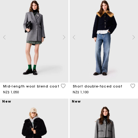
5 out of 5 Customer Rating
4,1
Mid-length wool blend coat
Short double-faced coat
NZ$ 1,050
NZ$ 1,100
New
New