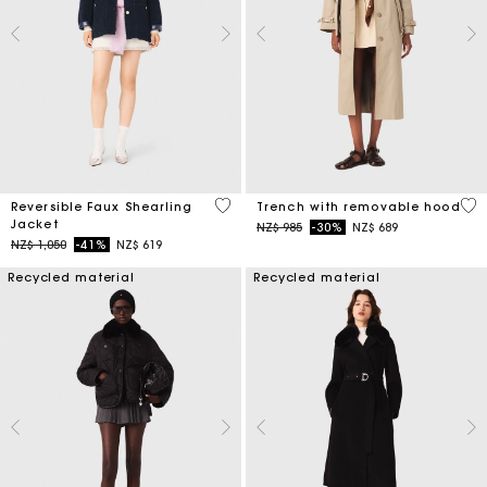
4,8 out of 5 Customer Rating
4,1
Reversible Faux Shearling
Trench with removable hood
Jacket
Price reduced from
to
NZ$ 985
-30%
NZ$ 689
Price reduced from
to
NZ$ 1,050
-41%
NZ$ 619
Recycled material
Recycled material