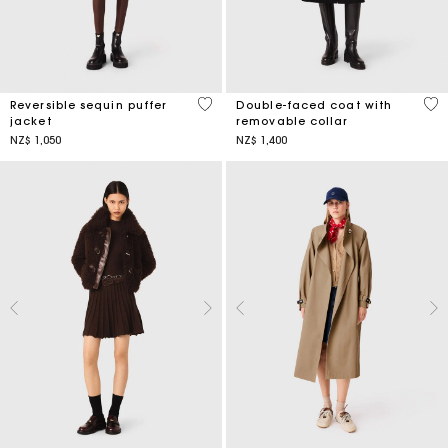
4,4 out of 5 Customer Rating
5 o
Reversible sequin puffer
Double-faced coat with
jacket
removable collar
NZ$ 1,050
NZ$ 1,400