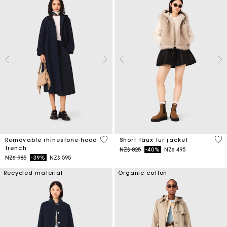
5 out of 5 Customer Rating
4,5
Removable rhinestone-hood
Short faux fur jacket
trench
Price reduced from
to
NZ$ 825
-40%
NZ$ 495
Price reduced from
to
NZ$ 985
-39%
NZ$ 595
Recycled material
Organic cotton