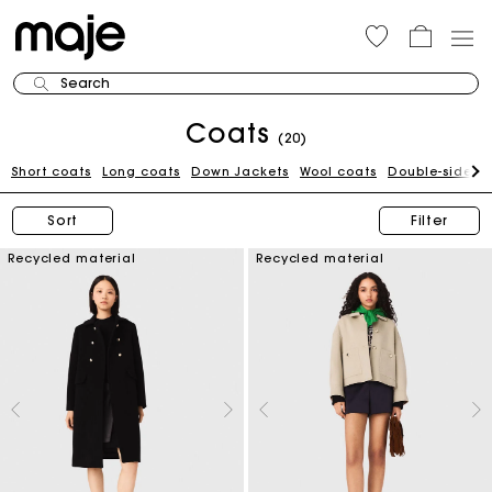
Search
Coats
(20)
Short coats
Long coats
Down Jackets
Wool coats
Double-sided 
Sort
Filter
Recycled material
Recycled material