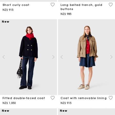
4,1 out of 5 Customer Rating
4,8
Short curly coat
Long belted trench, gold
buttons
NZ$ 915
NZ$ 985
New
5 out of 5 Customer Rating
4,1
Fitted double-faced coat
Coat with removable lining
NZ$ 1,050
NZ$ 915
New
New