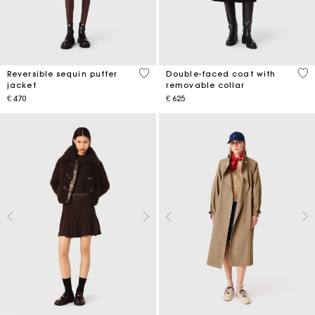
4,4 out of 5 Customer Rating
5 o
Reversible sequin puffer
Double-faced coat with
jacket
removable collar
€ 470
€ 625