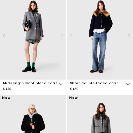
5 out of 5 Customer Rating
4,1
Mid-length wool blend coat
Short double-faced coat
€ 470
€ 480
New
New