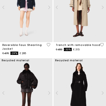
4,8 out of 5 Customer Rating
4,1
Reversible Faux Shearling
Trench with removable hood
Jacket
Price reduced from
to
€ 450
-30%
€ 315
Price reduced from
to
€ 470
-39%
€ 285
Recycled material
Recycled material