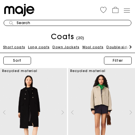
Search
Coats
(20)
Short coats
Long coats
Down Jackets
Wool coats
Double-sided 
Sort
Filter
Recycled material
Recycled material