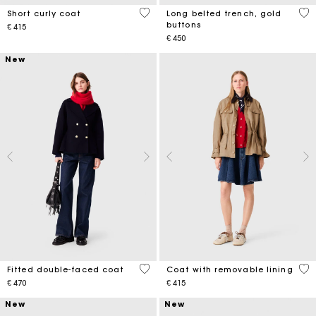
4,1 out of 5 Customer Rating
4,8
Short curly coat
Long belted trench, gold
buttons
€ 415
€ 450
New
5 out of 5 Customer Rating
4,1
Fitted double-faced coat
Coat with removable lining
€ 470
€ 415
New
New