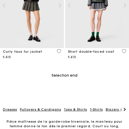
5 out of 5 Customer Rating
4,4
Curly faux fur jacket
Short double-faced coat
€ 415
€ 415
Selection end
Dresses
Pullovers & Cardigans
Tops & Shirts
T-Shirts
Blazers & Ja
Pièce maîtresse de la garde-robe hivernale, le manteau pour
femme donne le ton dès le premier regard. Court ou long,