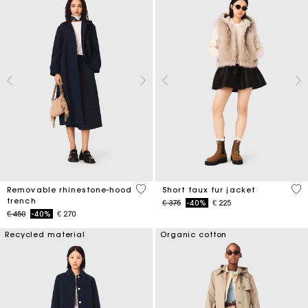
5 out of 5 Customer Rating
4,5
Removable rhinestone-hood
Short faux fur jacket
trench
Price reduced from
to
€ 375
-40%
€ 225
Price reduced from
to
€ 450
-40%
€ 270
Recycled material
Organic cotton