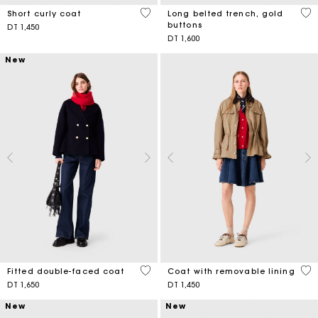
4,1 out of 5 Customer Rating
4,8
Short curly coat
Long belted trench, gold
buttons
DT 1,450
DT 1,600
New
5 out of 5 Customer Rating
4,1
Fitted double-faced coat
Coat with removable lining
DT 1,650
DT 1,450
New
New