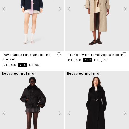
4,8 out of 5 Customer Rating
4,1
Reversible Faux Shearling
Trench with removable hood
Jacket
Price reduced from
to
DT 1,600
-31%
DT 1,100
Price reduced from
to
DT 1,650
-40%
DT 980
Recycled material
Recycled material