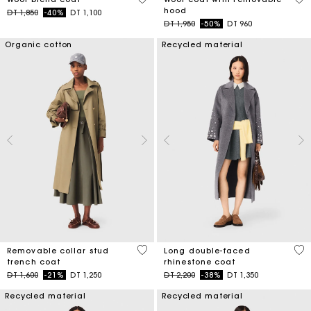
hood
Price reduced from
to
DT 1,850
-40%
DT 1,100
Price reduced from
to
DT 1,950
-50%
DT 960
Organic cotton
Recycled material
5 out of 5 Customer Rating
3,3
Removable collar stud
Long double-faced
trench coat
rhinestone coat
Price reduced from
to
Price reduced from
to
DT 1,600
-21%
DT 1,250
DT 2,200
-38%
DT 1,350
Recycled material
Recycled material