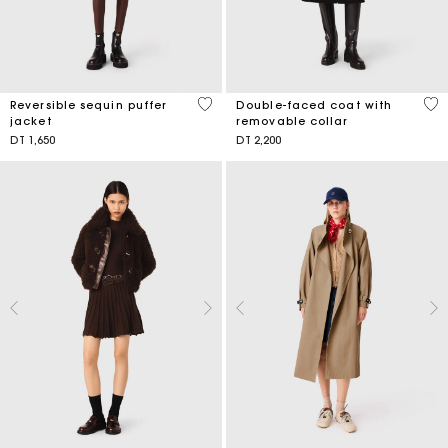
4,4 out of 5 Customer Rating
5 o
Reversible sequin puffer
Double-faced coat with
jacket
removable collar
DT 1,650
DT 2,200