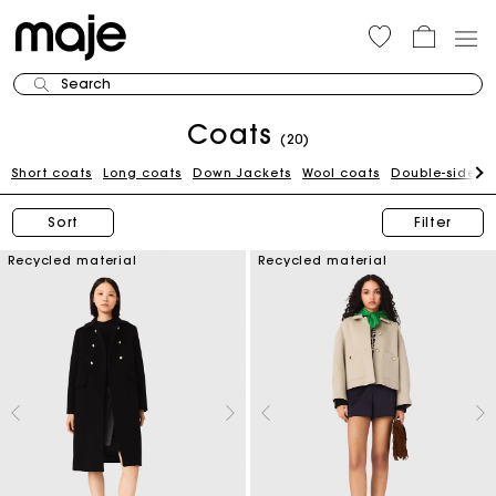
Search
Coats
(20)
Short coats
Long coats
Down Jackets
Wool coats
Double-sided 
Sort
Filter
Recycled material
Recycled material