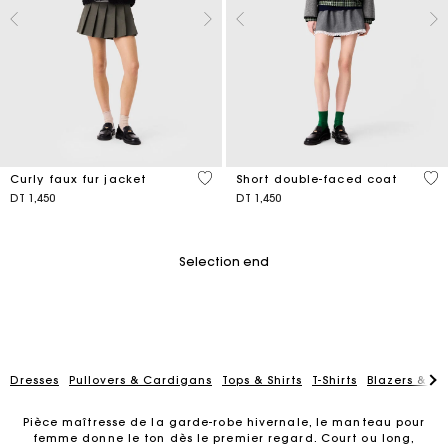
5 out of 5 Customer Rating
4,4
Curly faux fur jacket
Short double-faced coat
DT 1,450
DT 1,450
Selection end
Dresses
Pullovers & Cardigans
Tops & Shirts
T-Shirts
Blazers & Ja
Pièce maîtresse de la garde-robe hivernale, le manteau pour
femme donne le ton dès le premier regard. Court ou long,