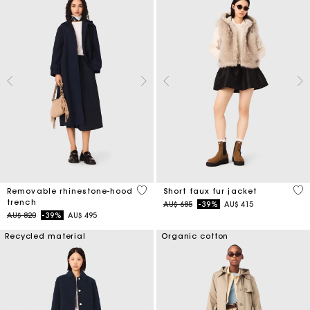
5 out of 5 Customer Rating
4,5
Removable rhinestone-hood
Short faux fur jacket
trench
Price reduced from
to
AU$ 685
-39%
AU$ 415
Price reduced from
to
AU$ 820
-39%
AU$ 495
Recycled material
Organic cotton