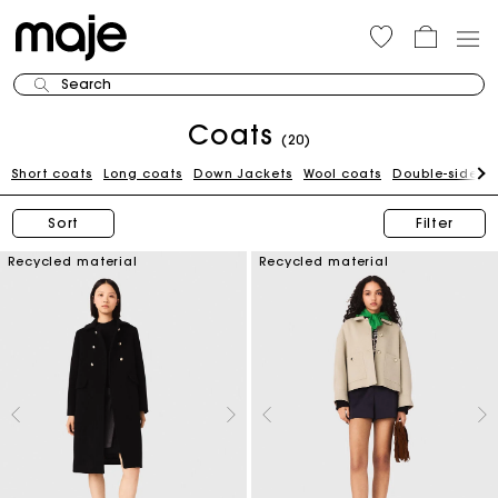
Search
Coats
(20)
Short coats
Long coats
Down Jackets
Wool coats
Double-sided 
Sort
Filter
Recycled material
Recycled material