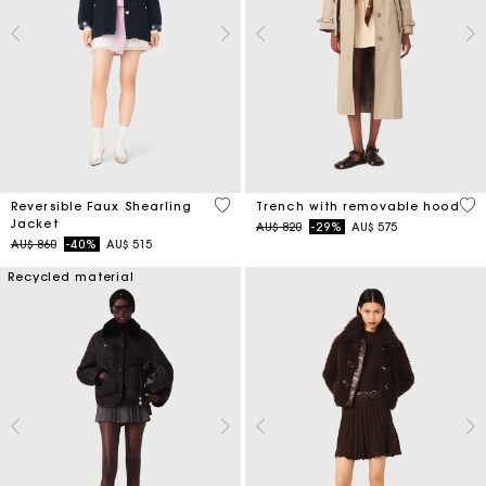
4,8 out of 5 Customer Rating
4,1
Reversible Faux Shearling
Trench with removable hood
Jacket
Price reduced from
to
AU$ 820
-29%
AU$ 575
Price reduced from
to
AU$ 860
-40%
AU$ 515
Recycled material