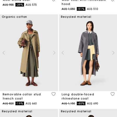
hood
Price reduced from
to
AU$ 955
-39%
AU$ 575
Price reduced from
to
AU$ 1,050
-51%
AU$ 510
Organic cotton
Recycled material
5 out of 5 Customer Rating
3,3
Removable collar stud
Long double-faced
trench coat
rhinestone coat
Price reduced from
to
Price reduced from
to
AU$ 820
-19%
AU$ 660
AU$ 1,150
-40%
AU$ 690
Recycled material
Recycled material