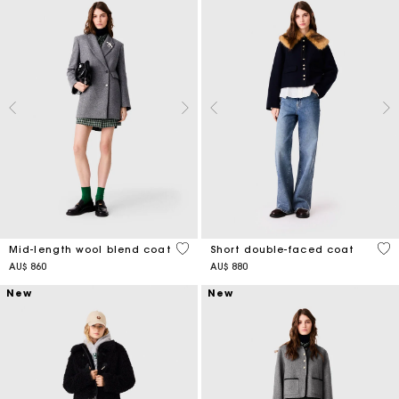
5 out of 5 Customer Rating
4,1
Mid-length wool blend coat
Short double-faced coat
AU$ 860
AU$ 880
New
New