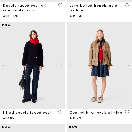
5 out of 5 Customer Rating
4,8
Double-faced coat with
Long belted trench, gold
removable collar
buttons
AU$ 1,150
AU$ 820
New
5 out of 5 Customer Rating
4,1
Fitted double-faced coat
Coat with removable lining
AU$ 860
AU$ 765
New
New