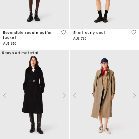
4,4 out of 5 Customer Rating
4,1
Reversible sequin puffer
Short curly coat
jacket
AU$ 765
AU$ 860
Recycled material