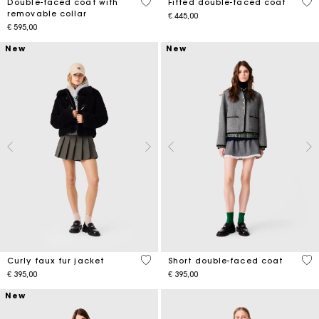
5 out of 5 Customer Rating
5 o
Double-faced coat with
Fitted double-faced coat
removable collar
€ 445,00
€ 595,00
New
New
5 out of 5 Customer Rating
4,4
Curly faux fur jacket
Short double-faced coat
€ 395,00
€ 395,00
New