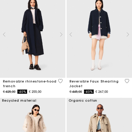
5 out of 5 Customer Rating
4,8
Removable rhinestone-hood
Reversible Faux Shearling
trench
Jacket
Price reduced from
to
Price reduced from
to
€ 425,00
-40%
€ 255,00
€ 445,00
-40%
€ 267,00
Recycled material
Organic cotton