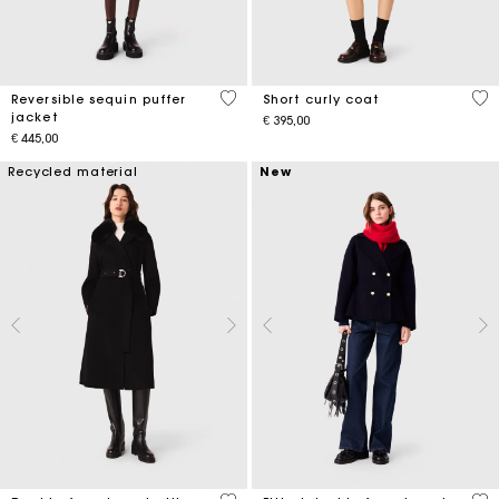
4,4 out of 5 Customer Rating
4,1
Reversible sequin puffer
Short curly coat
jacket
€ 395,00
€ 445,00
Recycled material
New