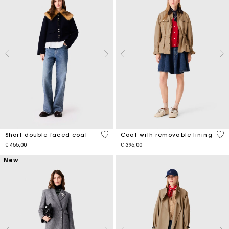
4,1 out of 5 Customer Rating
4,1
Short double-faced coat
Coat with removable lining
€ 455,00
€ 395,00
New