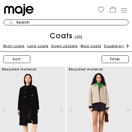
Search
Coats
(20)
Short coats
Long coats
Down Jackets
Wool coats
Double-sided 
Sort
Filter
Recycled material
Recycled material