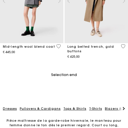
5 out of 5 Customer Rating
4,8
Mid-length wool blend coat
Long belted trench, gold
buttons
€ 445,00
€ 425,00
Selection end
Dresses
Pullovers & Cardigans
Tops & Shirts
T-Shirts
Blazers & Ja
Pièce maîtresse de la garde-robe hivernale, le manteau pour
femme donne le ton dès le premier regard. Court ou long,