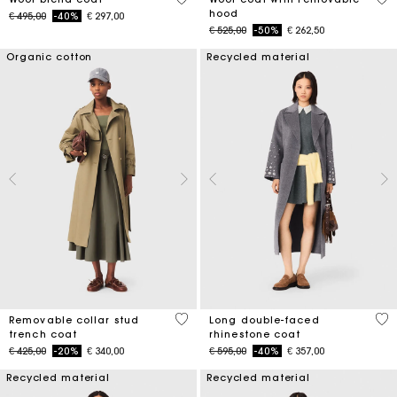
hood
Price reduced from
to
€ 495,00
-40%
€ 297,00
Price reduced from
to
€ 525,00
-50%
€ 262,50
Organic cotton
Recycled material
5 out of 5 Customer Rating
3,3
Removable collar stud
Long double-faced
trench coat
rhinestone coat
Price reduced from
to
Price reduced from
to
€ 425,00
-20%
€ 340,00
€ 595,00
-40%
€ 357,00
Recycled material
Recycled material