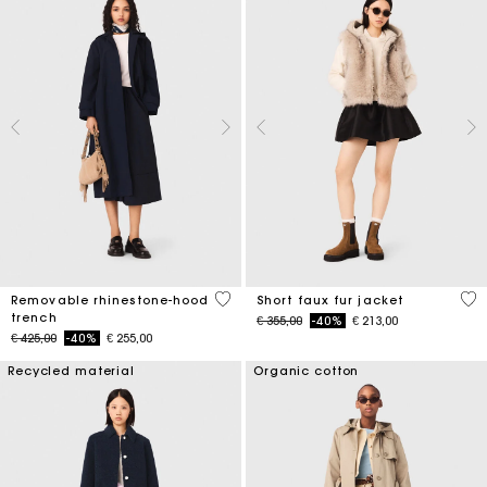
5 out of 5 Customer Rating
4,5
Removable rhinestone-hood
Short faux fur jacket
trench
Price reduced from
to
€ 355,00
-40%
€ 213,00
Price reduced from
to
€ 425,00
-40%
€ 255,00
Recycled material
Organic cotton