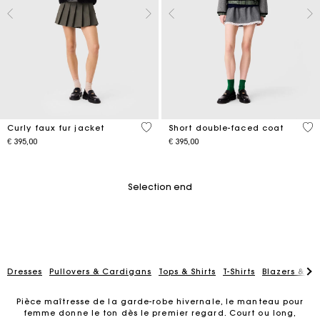
5 out of 5 Customer Rating
4,4
Curly faux fur jacket
Short double-faced coat
€ 395,00
€ 395,00
Selection end
Dresses
Pullovers & Cardigans
Tops & Shirts
T-Shirts
Blazers & Ja
Pièce maîtresse de la garde-robe hivernale, le manteau pour
femme donne le ton dès le premier regard. Court ou long,