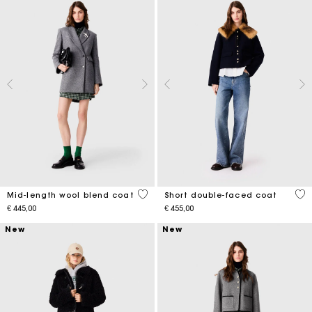
5 out of 5 Customer Rating
4,1
Mid-length wool blend coat
Short double-faced coat
€ 445,00
€ 455,00
New
New