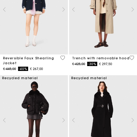
4,8 out of 5 Customer Rating
4,1
Reversible Faux Shearling
Trench with removable hood
Jacket
Price reduced from
to
€ 425,00
-30%
€ 297,50
Price reduced from
to
€ 445,00
-40%
€ 267,00
Recycled material
Recycled material