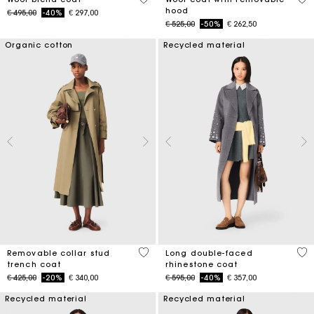
hood
Price reduced from
to
€ 495,00
-40%
€ 297,00
Price reduced from
to
€ 525,00
-50%
€ 262,50
Organic cotton
Recycled material
5 out of 5 Customer Rating
3,3
Removable collar stud
Long double-faced
trench coat
rhinestone coat
Price reduced from
to
Price reduced from
to
€ 425,00
-20%
€ 340,00
€ 595,00
-40%
€ 357,00
Recycled material
Recycled material