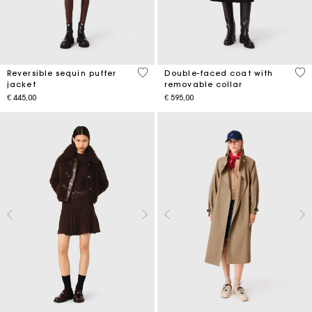
4,4 out of 5 Customer Rating
5 o
Reversible sequin puffer
Double-faced coat with
jacket
removable collar
€ 445,00
€ 595,00