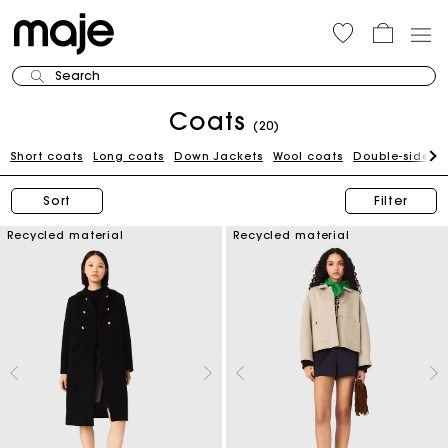
Search
Coats
(20)
Short coats
Long coats
Down Jackets
Wool coats
Double-sided 
Sort
Filter
Recycled material
Recycled material