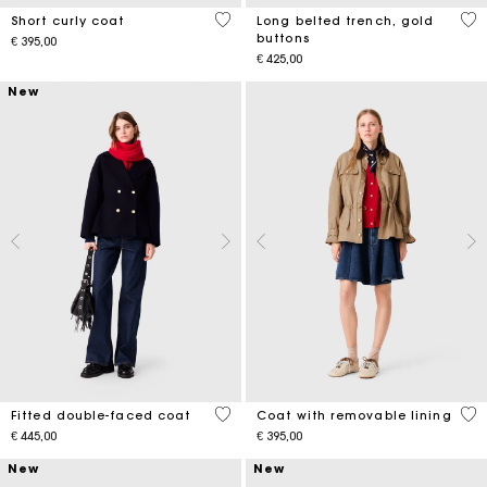
4,1 out of 5 Customer Rating
4,8
Short curly coat
Long belted trench, gold
buttons
€ 395,00
€ 425,00
New
5 out of 5 Customer Rating
4,1
Fitted double-faced coat
Coat with removable lining
€ 445,00
€ 395,00
New
New