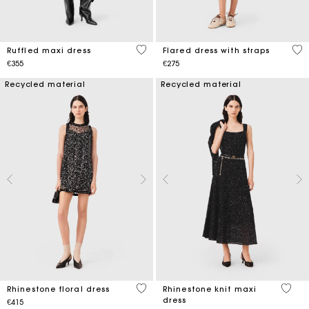
4.2 out of 5 Customer Rating
3.7
Ruffled maxi dress
Flared dress with straps
€355
€275
Recycled material
Recycled material
3.2 out of 5 Customer Rating
4.7 ou
Rhinestone floral dress
Rhinestone knit maxi
dress
€415