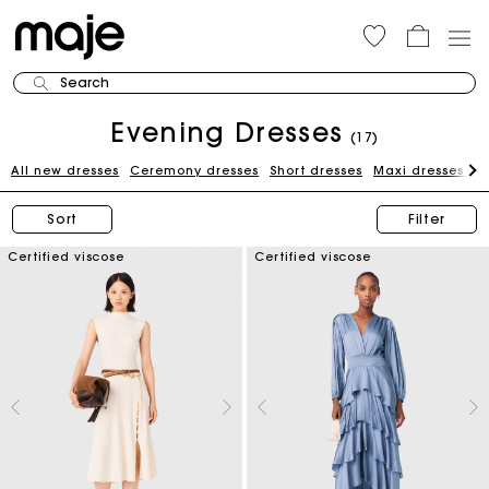
Search
Evening Dresses
(17)
All new dresses
Ceremony dresses
Short dresses
Maxi dresses
W
Sort
Filter
Certified viscose
Certified viscose