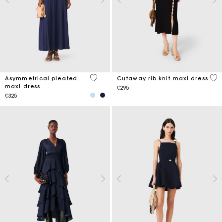
4.8 out of 5 Customer Rating
5 o
Asymmetrical pleated
Cutaway rib knit maxi dress
maxi dress
€295
€325