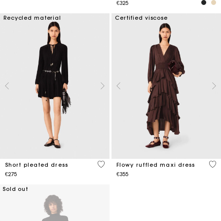
€325
Recycled material
Certified viscose
3.2 out of 5 Customer Rating
4.6
Short pleated dress
Flowy ruffled maxi dress
€275
€355
Sold out